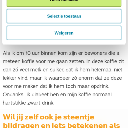
aan dat ze me gemist hadden, dat voelt fijn, ik voel
me welkom. Ik vind het een leuk dat ze me steeds
Selectie toestaan
meer beginnen te vertrouwen en dat ik onderdeel
ben van de groep.
Weigeren
𝗙𝘂𝗻 𝗳𝗮𝗰𝘁
Als ik om 10 uur binnen kom zijn er bewoners die al
meteen koffie voor me gaan zetten. In deze koffie zit
dan zó veel melk en suiker, dat ik hem helemaal niet
lekker vind, maar ik waardeer zó enorm dat ze deze
voor me maken dat ik hem toch maar opdrink.
Ondanks.. ik diabeet ben en mijn koffie normaal
hartstikke zwart drink.
𝗪𝗶𝗹 𝗷𝗶𝗷 𝘇𝗲𝗹𝗳 𝗼𝗼𝗸 𝗷𝗲 𝘀𝘁𝗲𝗲𝗻𝘁𝗷𝗲
𝗯𝗶𝗷𝗱𝗿𝗮𝗴𝗲𝗻 𝗲𝗻 𝗶𝗲𝘁𝘀 𝗯𝗲𝘁𝗲𝗸𝗲𝗻𝗲𝗻 𝗮𝗹𝘀