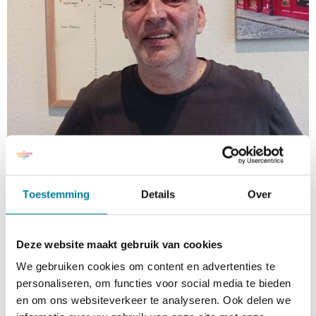
Toestemming
Details
Over
Deze website maakt gebruik van cookies
Hoi, ik ben Andreas, vrijwilliger op
We gebruiken cookies om content en advertenties te
woonlocatie Haagsittard. Daar verzorg ik de lunch
personaliseren, om functies voor social media te bieden
voor 34 bewoners. Samen met bewoners bedenken
en om ons websiteverkeer te analyseren. Ook delen we