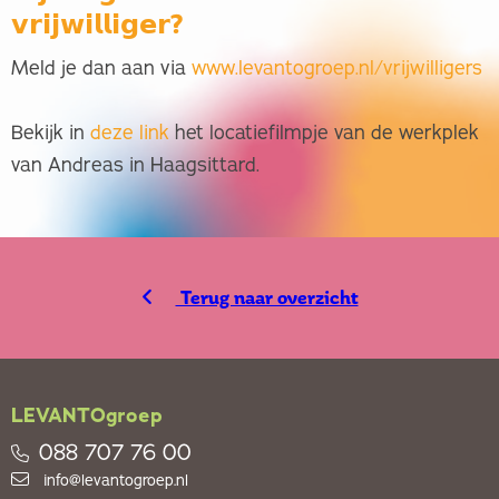
𝘃𝗿𝗶𝗷𝘄𝗶𝗹𝗹𝗶𝗴𝗲𝗿?
Meld je dan aan via
www.levantogroep.nl/vrijwilligers
Bekijk in
deze link
het locatiefilmpje van de werkplek
van Andreas in Haagsittard.
Terug naar overzicht
LEVANTOgroep
088 707 76 00
info@levantogroep.nl