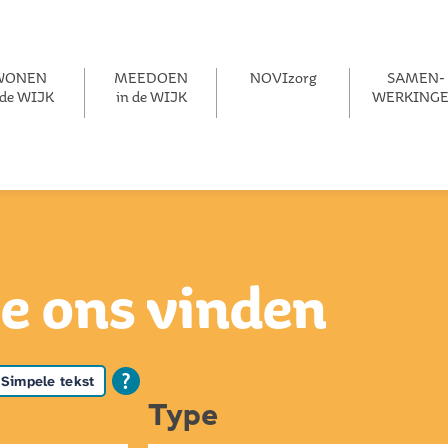
WONEN
MEEDOEN
NOVIzorg
SAMEN­­
 de WIJK
in de WIJK
WERKING
e ons vinden
Simpele tekst
Type