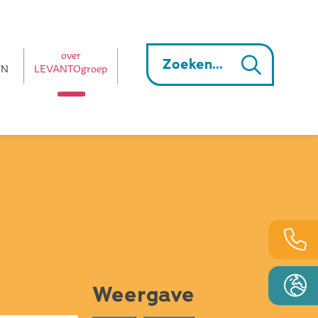
over
EN
LEVANTOgroep
Weergave