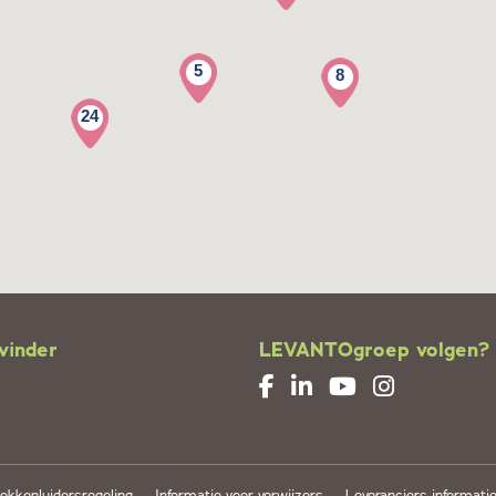
5
8
24
vinder
LEVANTOgroep volgen?