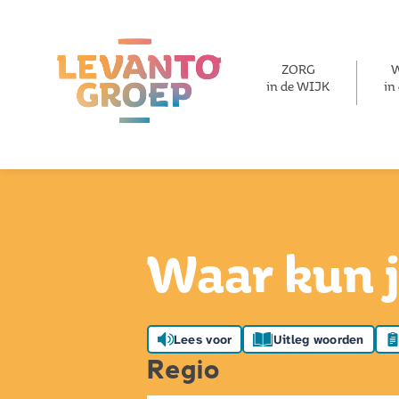
ZORG
in de WIJK
in
Waar kun j
Lees voor
Uitleg woorden
Regio