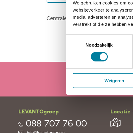
We gebruiken cookies om cont
websiteverkeer te analyseren
media, adverteren en analys
Centrale kantoorlocatie met alle di
verstrekt of die ze hebben v
Toestemmingsselectie
Noodzakelijk
Weigeren
LEVANTOgroep
Locatie 
088 707 76 00
info@levantogroep.nl