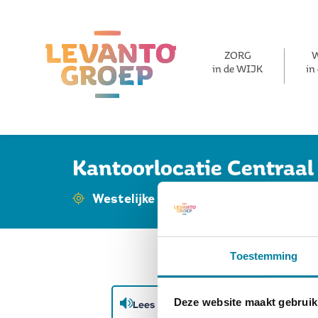
ZORG
in de WIJK
in
Kantoorlocatie Centraal
Westelijke Mijnstreek
Luxemburg
Toestemming
Deze website maakt gebruik
Lees voor
Uitleg woorden
S