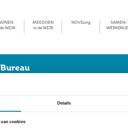
WONEN
MEEDOEN
NOVIzorg
SAMEN­­
 de WIJK
in de WIJK
WERKING
 Bureau
straat 30A, 6135 LC, Sittard
Details
 van cookies
impele tekst