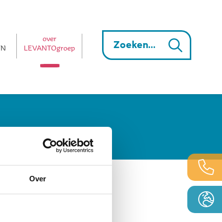
over
EN
LEVANTOgroep
Over