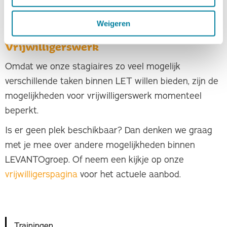
omgeving goed kennen. Dit is dan ook een
waardevolle voorbereiding op je verdere opleiding.
Weigeren
Vrijwilligerswerk
Omdat we onze stagiaires zo veel mogelijk
verschillende taken binnen LET willen bieden, zijn de
mogelijkheden voor vrijwilligerswerk momenteel
beperkt.
Is er geen plek beschikbaar? Dan denken we graag
met je mee over andere mogelijkheden binnen
LEVANTOgroep. Of neem een kijkje op onze
vrijwilligerspagina
voor het actuele aanbod.
Trainingen