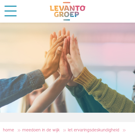
home
meedoen in de wijk
let ervaringsdeskundigheid