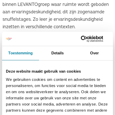
binnen LEVANTOgroep waar ruimte wordt geboden
aan ervaringsdeskundigheid, dit zijn zogenaamde
snuffelstages. Zo leer je ervaringsdeskundigheid
inzetten in verschillende contexten.
Andere (mogelijke) taken waar je je als stagiaire
binnen je stage mee bezighoudt: het verzorgen van
Ont-moet bijeenkomsten, trainingen geven, je
Toestemming
Details
Over
herstelverhaal delen (in diverse verbanden),
cliëntcontacten, cursussen en trainingen volgen,
Deze website maakt gebruik van cookies
casuïstiek overleggen bijwonen. We geloven bij LET
We gebruiken cookies om content en advertenties te
dat iedereen eigen kwaliteiten heeft en deze moet
personaliseren, om functies voor social media te bieden
kunnen benutten en inzetten en daarom bieden we
en om ons websiteverkeer te analyseren. Ook delen we
je ook enige vrije ruimte. In deze vrije ruimte kun je
informatie over uw gebruik van onze site met onze
in overleg met je stagebegeleider bijvoorbeeld
partners voor social media, adverteren en analyse. Deze
partners kunnen deze gegevens combineren met andere
projecten oppakken die jou aan het hart gaan. Ook