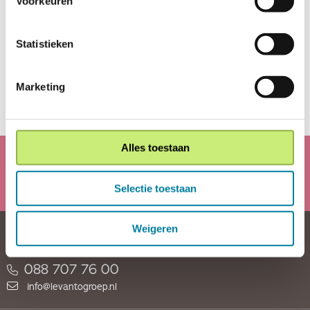
Voorkeuren
afdeling intake.
intake@levantogroep.nl
Statistieken
088- 707 7651
Marketing
Alles toestaan
Terug naar overzicht
Selectie toestaan
Weigeren
LEVANTOgroep
088 707 76 00
info@levantogroep.nl