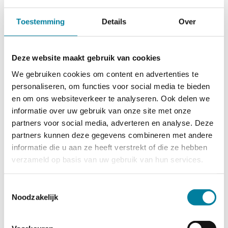
voor allerlei activiteiten en werkzaamheden. Je
Toestemming
Details
Over
kunt meewerken in de bakkerij, (kinder)boerderij,
kopieerpost, keuken, restaurant, wasserij en
creatief atelier. Ook kun je meedoen aan sport-
Deze website maakt gebruik van cookies
en muziekactiviteiten.
We gebruiken cookies om content en advertenties te
personaliseren, om functies voor social media te bieden
en om ons websiteverkeer te analyseren. Ook delen we
informatie over uw gebruik van onze site met onze
partners voor social media, adverteren en analyse. Deze
partners kunnen deze gegevens combineren met andere
Meer weten of je
informatie die u aan ze heeft verstrekt of die ze hebben
verzameld op basis van uw gebruik van hun services.
aanmelden?
Wil je meer weten over participatie bij
Toestemmingsselectie
Noodzakelijk
Participatielocatie Maasveld? Of wil je je
aanmelden? Neem dan contact op met