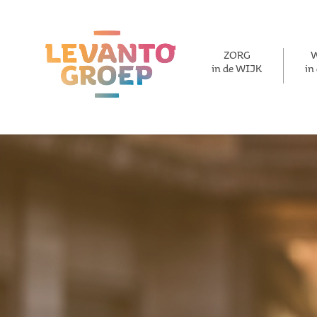
ZORG
in de WIJK
in