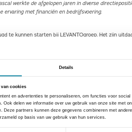
cal werkte de afgelopen jaren in diverse directiepositi
 ervaring met financiën en bedrijfsvoering.
eugd te kunnen starten bij LEVANTOgroep. Het zijn uitda
samen met alle betrokkenen bij LEVANTOgroep wil ik m
taalbaar en toegankelijk te houden voor al onze cliënte
alleen ga je sneller maar samen kom je verder!”. - Pasc
Details
ng in bedrijfsvoering en zijn betrokkenheid bij maatschap
 van cookies
al Vandermeulen de expertise en bestuurlijke ervaring d
ent en advertenties te personaliseren, om functies voor social
We zijn ervan overtuigd dat hij in deze fase van LEVA
. Ook delen we informatie over uw gebruik van onze site met on
al leveren en kijken uit naar een constructieve en prett
e. Deze partners kunnen deze gegevens combineren met andere i
r Raad van Toezicht.
erzameld op basis van uw gebruik van hun services.