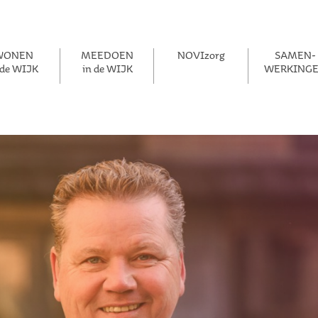
WONEN
MEEDOEN
NOVIzorg
SAMEN­­
 de WIJK
in de WIJK
WERKING