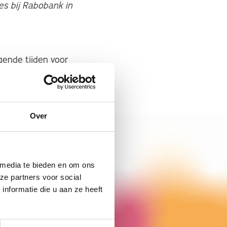
es bij Rabobank in
gende tijden voor
e inzetten om de GGZ
n. En daarin telt
al Vandermeulen
Over
pelijke organisaties in
ie de Raad van
 media te bieden en om ons
NTOgroep een
ze partners voor social
ige samenwerking”. -
nformatie die u aan ze heeft