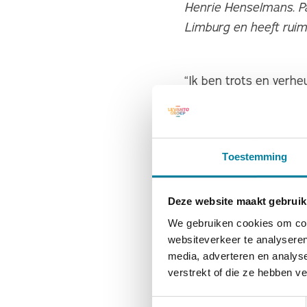
Henrie Henselmans. Pas
Limburg en heeft ruime
“Ik ben trots en verh
zorgorganisaties en 
zorg in de toekomst be
ieders bijdrage want 
Toestemming
“Met zijn brede ervari
Deze website maakt gebruik
de regio, brengt Pasc
We gebruiken cookies om cont
Bestuur completeren. 
websiteverkeer te analyseren
waardevolle bijdrage z
media, adverteren en analys
Roger Kerff, voorzitte
verstrekt of die ze hebben v
Toestemmingsselectie