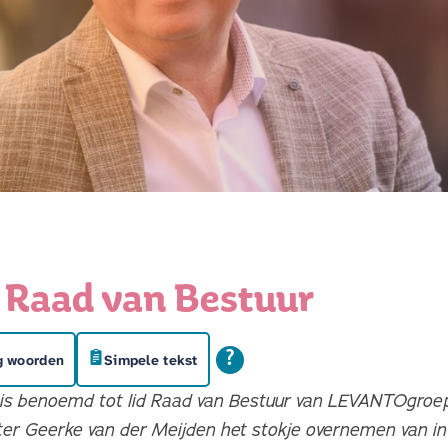
 Raad van Bestuur
g woorden
Simpele tekst
s benoemd tot lid Raad van Bestuur van LEVANTOgroep.
ter Geerke van der Meijden het stokje overnemen van i