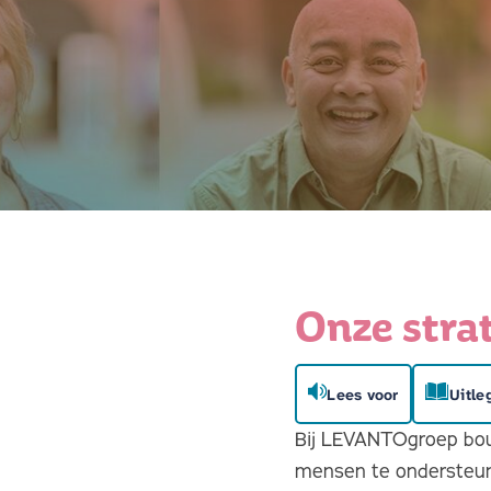
Onze stra
Lees voor
Uitle
Bij LEVANTOgroep bou
mensen te ondersteunen