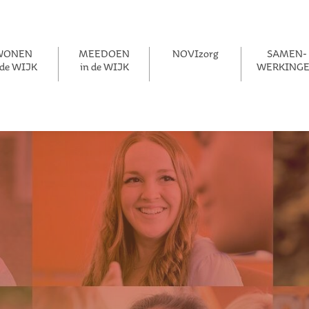
WONEN
MEEDOEN
NOVIzorg
SAMEN­­
 de WIJK
in de WIJK
WERKING