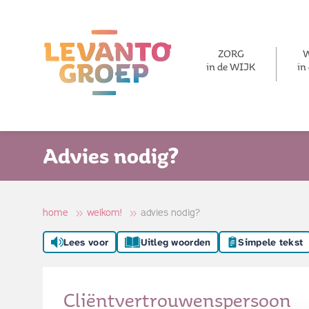
ZORG
in de WIJK
in
Advies nodig?
home
welkom!
advies nodig?
Lees voor
Uitleg woorden
Simpele tekst
Cliëntvertrouwenspersoon