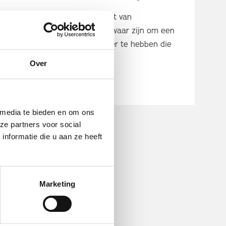
Ben je naaste van een cliënt van
LEVANTOgroep? Het kan zwaar zijn om een
kind, partner, vriend of ouder te hebben die
psychis...
Over
Lees meer
 media te bieden en om ons
ze partners voor social
nformatie die u aan ze heeft
Marketing