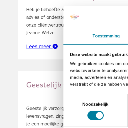
Heb je behoefte aan een luisterend oor,
advies of ondersteuning? Dan kun je met
onze cliëntvertrouwenspersoon praten.
Jeanne Wetze...
Toestemming
Lees meer
Deze website maakt gebruik
We gebruiken cookies om cont
websiteverkeer te analyseren
media, adverteren en analys
Geestelijk verzorgers
verstrekt of die ze hebben v
Toestemmingsselectie
Noodzakelijk
Geestelijk verzorgers houden zich bezig met
levensvragen, zingeving en spiritualiteit. Heb
je een moeilijke gebeurtenis meegemaakt...