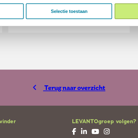
aa...
Selectie toestaan
Lees meer
Terug naar overzicht
vinder
LEVANTOgroep volgen?