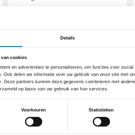
Jeugdstem is de organisatie van
vertrouwenspersonen in de jeugdzorg. Heb jij
te maken met de jeugdzorg? Dan kun je
terecht bij de ...
Details
Lees meer
 van cookies
ent en advertenties te personaliseren, om functies voor social
. Ook delen we informatie over uw gebruik van onze site met on
e. Deze partners kunnen deze gegevens combineren met andere i
Onafhankelijke
erzameld op basis van uw gebruik van hun services.
Cliëntondersteuner
Voorkeuren
Statistieken
Verandert er iets in je zorgvraag en wil je dat
iemand van buiten LEVANTOgroep met je
meedenkt? Dan kun je gratis ondersteuning